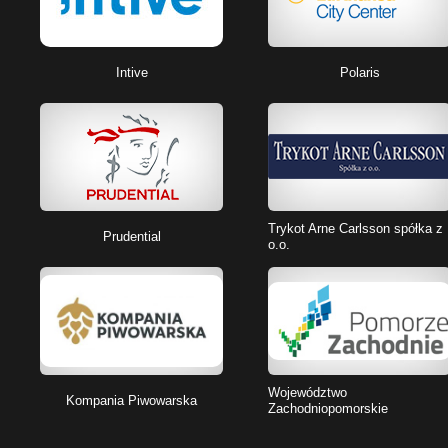
Intive
Polaris
Trykot Arne Carlsson spółka z
Prudential
o.o.
Województwo
Kompania Piwowarska
Zachodniopomorskie